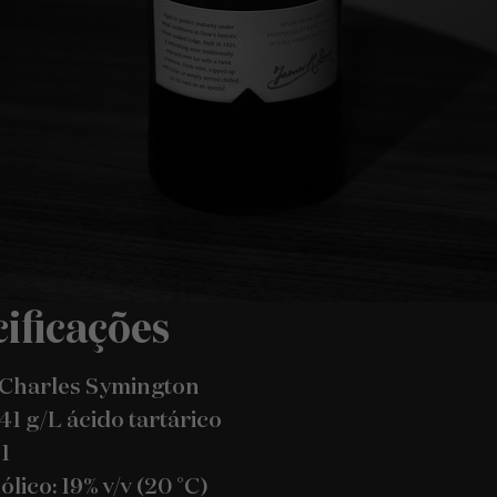
ificações
 Charles Symington
,41 g/L ácido tartárico
1
lico: 19% v/v (20 °C)