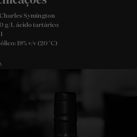
 Charles Symington
,0 g/L ácido tartárico
1
lico: 19% v/v (20 °C)
A