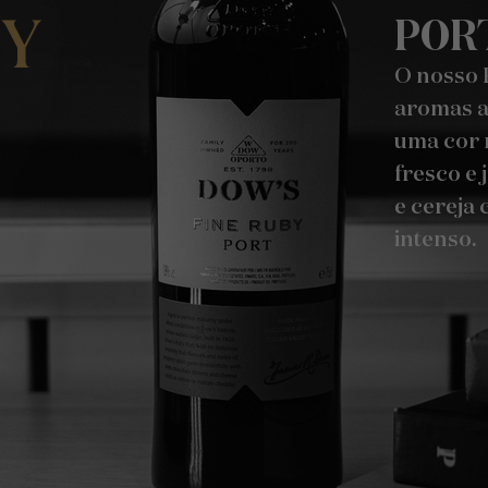
BY
POR
O nosso 
aromas a
uma cor 
fresco e
e cereja
intenso.