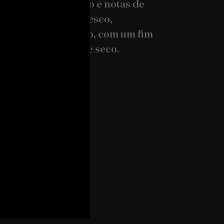
 tais como damasco e notas de
as. No paladar é fresco,
o e bem equilibrado, com um fim
ongo e ligeiramente seco.