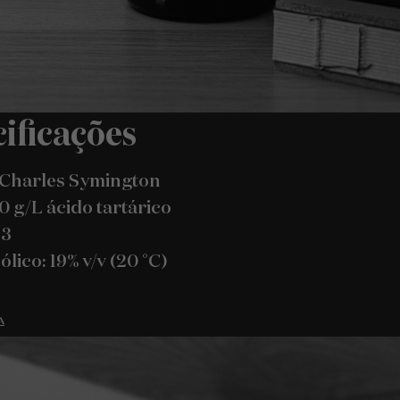
ificações
 Charles Symington
,0 g/L ácido tartárico
,3
lico: 19% v/v (20 °C)
A