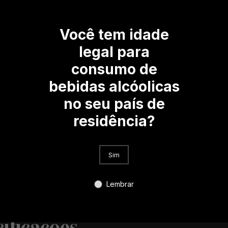
maduros,
uvas pass
Você tem idade
aveludad
de boca l
legal para
consumo de
bebidas alcóolicas
no seu país de
residência?
Sim
Lembrar
ificações