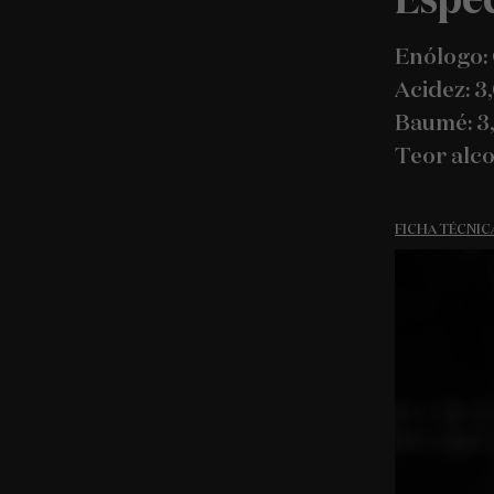
Enólogo:
Acidez: 3
Baumé: 3,
Teor alcoó
FICHA TÉCNIC