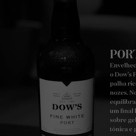
POR
Envelhec
o Dow’s 
palha ri
nozes. No
equilibr
um final
sobre ge
tónica e