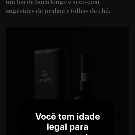
um fim de boca longo e seco com
sugestões de praliné e folhas de chá.
Você tem idade
legal para