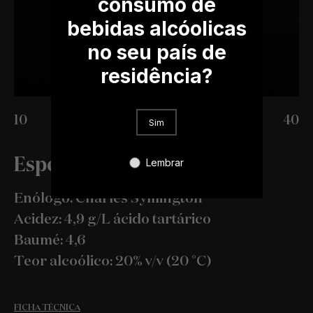
consumo de
bebidas alcóolicas
no seu país de
residência?
10
20
30
40
Sim
Especificações
Lembrar
Enólogo: Charles Symington
Acidez: 4,9 g/L ácido tartárico
Baumé: 4,6
Teor alcoólico: 20% v/v (20 °C)
FICHA TÉCNICA